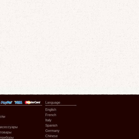
Language
English
French
клы
Italy
Spanish
аксессуары
Germany
 товары
Chinese
 приборы