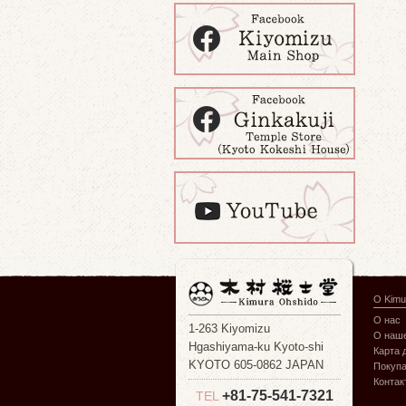
О Kimu
О нас
1-263 Kiyomizu
О наше
Hgashiyama-ku Kyoto-shi
Карта 
KYOTO 605-0862 JAPAN
Покуп
Контак
+81-75-541-7321
TEL