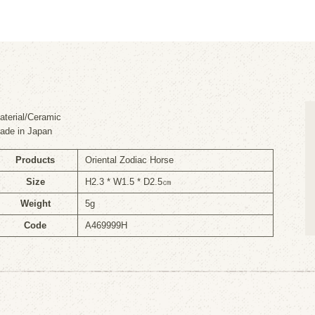
aterial/Ceramic
ade in Japan
Products
Oriental Zodiac Horse
Size
H2.3 * W1.5 * D2.5㎝
Weight
5g
Code
A469999H