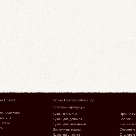
ra Ohshido
Kimura Ohshido online shop
Категории продукции
й продукции
Куклы в кимоно
Прочие ку
доступа
Куклы для девочек
Брелоки
ателям
Куклы для мальчиков
Кимоно и 
ты
Восточный зодиак
Сезонные
Куклы на счастье
Столовые