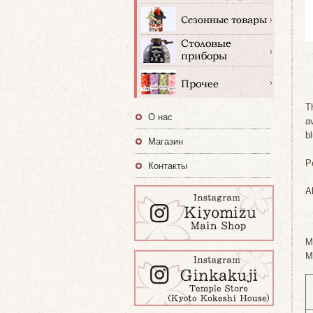
T
О нас
a
b
Магазин
P
Контакты
A
M
M