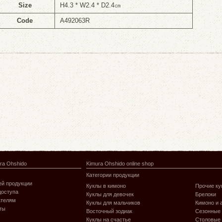
Size
H4.3 * W2.4 * D2.4㎝
Code
A492063R
ra Ohshido
Kimura Ohshido online shop
Категории продукции
й продукции
Куклы в кимоно
Прочие ку
доступа
Куклы для девочек
Брелоки
ателям
Куклы для мальчиков
Кимоно и 
ты
Восточный зодиак
Сезонные
Куклы на счастье
Столовые