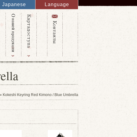
Japanese
Language
English
French
Italy
Spanish
Germany
Chinese
Russian
Taiwanese
Korean
ella
» Kokeshi Keyring Red Kimono / Blue Umbrella