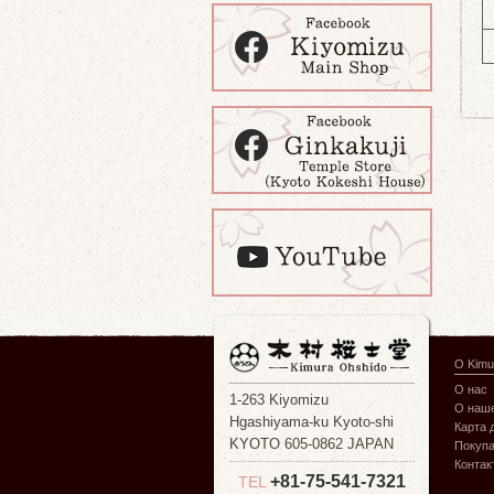
О Kimu
О нас
1-263 Kiyomizu
О наше
Hgashiyama-ku Kyoto-shi
Карта 
KYOTO 605-0862 JAPAN
Покуп
Контак
+81-75-541-7321
TEL