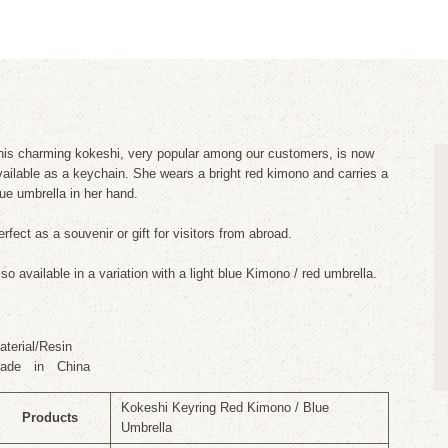
his charming kokeshi, very popular among our customers, is now
vailable as a keychain. She wears a bright red kimono and carries a
lue umbrella in her hand.
erfect as a souvenir or gift for visitors from abroad.
lso available in a variation with a light blue Kimono / red umbrella.
aterial/Resin
ade in China
Kokeshi Keyring Red Kimono / Blue
Products
Umbrella