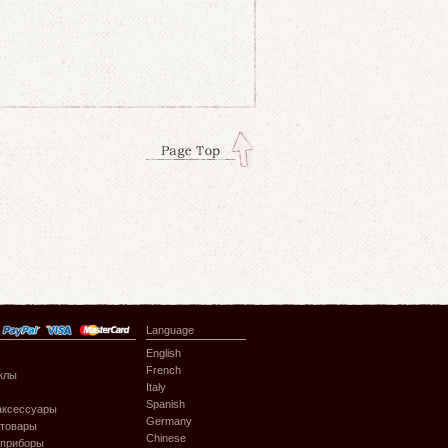
Language
English
French
клы
Italy
Spanish
аксессуары
Germany
 товары
Chinese
 приборы