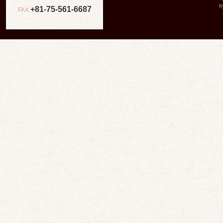
К
+81-75-561-6687
FAX