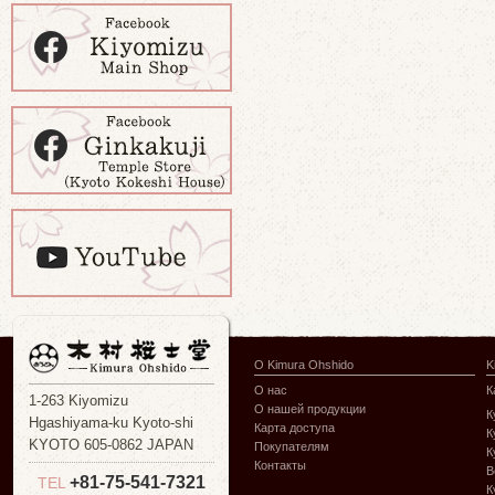
О Kimura Ohshido
K
О нас
К
1-263 Kiyomizu
О нашей продукции
К
Hgashiyama-ku Kyoto-shi
Карта доступа
К
KYOTO 605-0862 JAPAN
Покупателям
К
Контакты
В
+81-75-541-7321
TEL
К