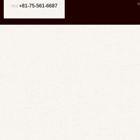
К
+81-75-561-6687
FAX