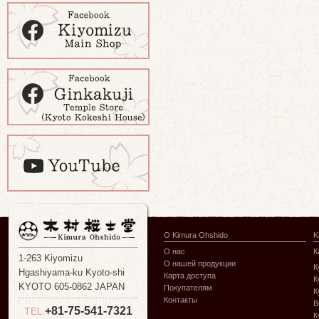
О Kimura Ohshido
K
О нас
К
1-263 Kiyomizu
О нашей продукции
К
Hgashiyama-ku Kyoto-shi
Карта доступа
К
KYOTO 605-0862 JAPAN
Покупателям
К
Контакты
В
+81-75-541-7321
TEL
К