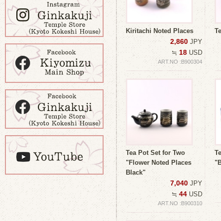
Kiritachi Noted Places
T
2,860
JPY
18
≒
USD
ART.NO :B900304
Tea Pot Set for Two
Te
"Flower Noted Places
"
Black"
7,040
JPY
44
≒
USD
ART.NO :B900310