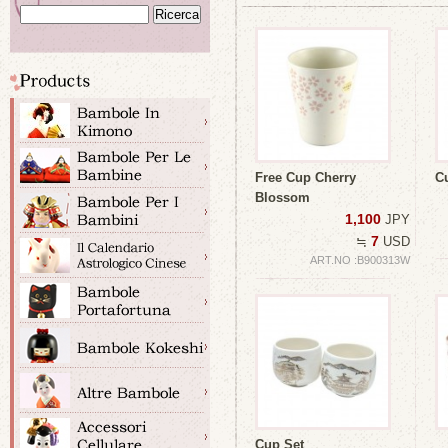
Free Cup Cherry
C
Blossom
1,100
JPY
7
≒
USD
ART.NO :B900313W
Cup Set