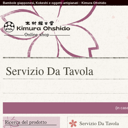
Bambole giapponesi, Kokeshi e oggetti artigianati：Kimura Ohshido
Servizio Da Tavola
(in cas
Servizio Da Tavola