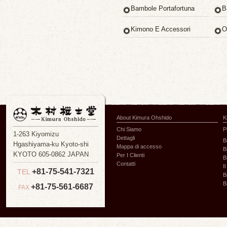
Bambole Portafortuna
B
Kimono E Accessori
O
About Kimura Ohshido
K
Chi Siamo
P
1-263 Kiyomizu
Dettagli
B
Hgashiyama-ku Kyoto-shi
Mappa di accesso
B
KYOTO 605-0862 JAPAN
Per I Clienti
B
Contatti
I
+81-75-541-7321
TEL
B
B
+81-75-561-6687
FAX