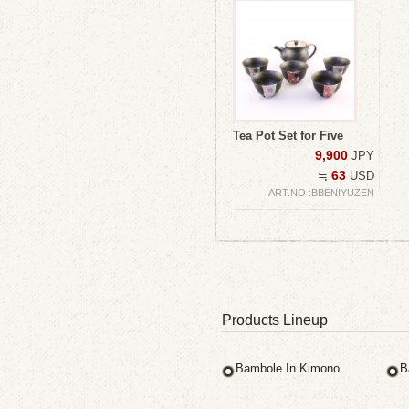
Tea Pot Set for Five
9,900
JPY
63
≒
USD
ART.NO :BBENIYUZEN
Products Lineup
Bambole In Kimono
B