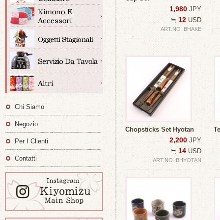
1,980
JPY
12
≒
USD
ART.NO :BHAKE
Chi Siamo
Negozio
Chopsticks Set Hyotan
T
2,200
JPY
Per I Clienti
14
≒
USD
Contatti
ART.NO :BHYOTAN