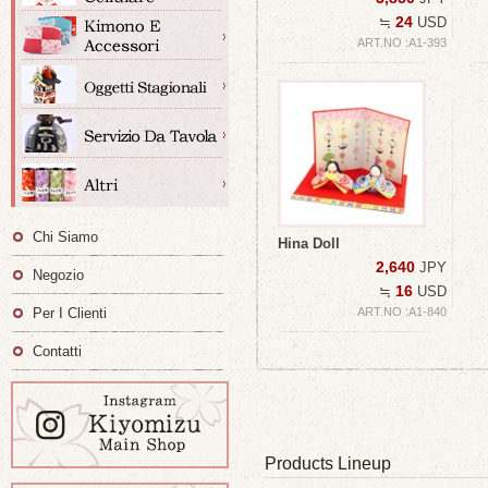
24
≒
USD
ART.NO :A1-393
Chi Siamo
Hina Doll
2,640
JPY
Negozio
16
≒
USD
Per I Clienti
ART.NO :A1-840
Contatti
Products Lineup