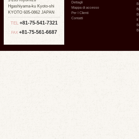
Dettagli
B
Hgashiyama-ku Kyoto-shi
Mappa di accesso
B
KYOTO 605-0862 JAPAN
Per I Clienti
B
Contatti
I
+81-75-541-7321
TEL
B
B
+81-75-561-6687
FAX