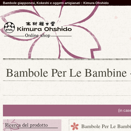
Bambole giapponesi, Kokeshi e oggetti artigianati：Kimura Ohshido
Bambole Per Le Bambine -
(in cas
Bambole Per Le Bambin