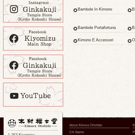
Bambole In Kimono
B
Bambole Portafortuna
B
Kimono E Accessori
O
About Kimura Ohshido
K
Chi Siamo
P
1-263 Kiyomizu