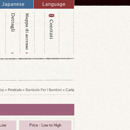
Japanese
Language
English
French
Italy
Spanish
Germany
Chinese
Russian
Taiwanese
Korean
Top
» Prodcuts »
Bambole Per I Bambini
» Carta
 Low
Price : Low to High