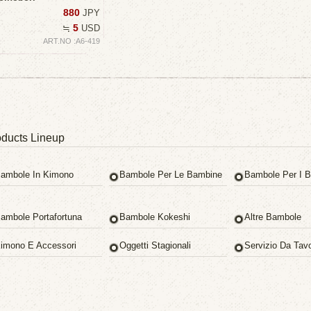
880
JPY
5
≒
USD
ART.NO :A6-419
ducts Lineup
ambole In Kimono
Bambole Per Le Bambine
Bambole Per I B
ambole Portafortuna
Bambole Kokeshi
Altre Bambole
imono E Accessori
Oggetti Stagionali
Servizio Da Tav