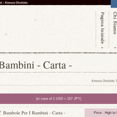
nati：Kimura Ohshido
Bambini - Carta -
Kimura Ohshido 
(in case of 1 USD = 157 JPY)
Bambole Per I Bambini - Carta -
Price : High to