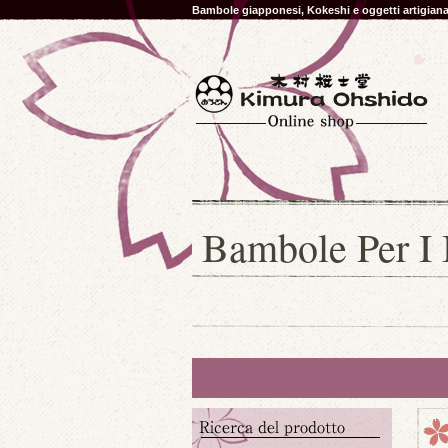
Bambole giapponesi, Kokeshi e oggetti artigia
Bambole Per I 