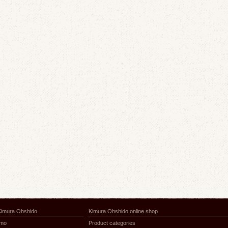
Kimura Ohshido
Kimura Ohshido online shop
amo
Product categories