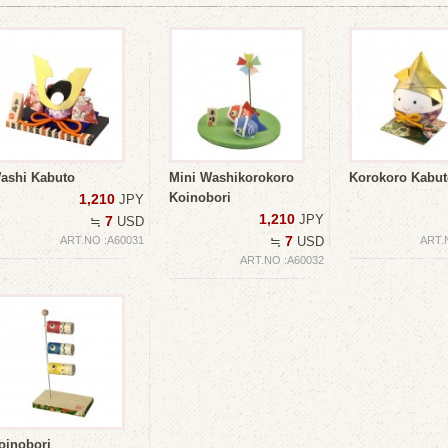
ashi Kabuto
Mini Washikorokoro
Korokoro Kabut
Koinobori
1,210
JPY
1,210
JPY
7
≒
USD
7
ART.NO :A60031
≒
USD
ART.
ART.NO :A60032
oinobori