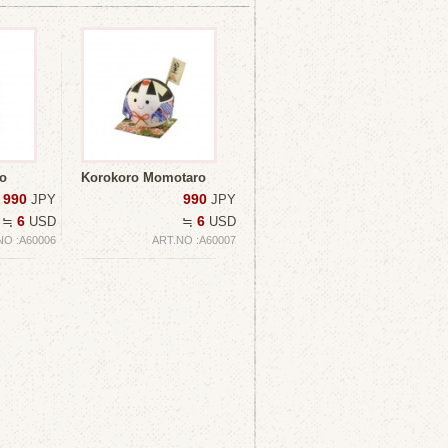
o
Korokoro Momotaro
990
990
JPY
JPY
6
6
≒
USD
≒
USD
NO :A60006
ART.NO :A60007