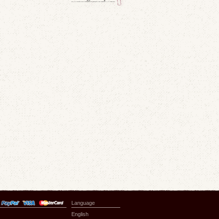
Language
English