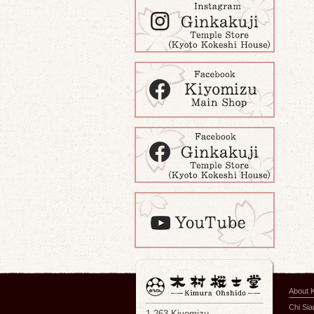
About 
Chi Si
1-263 Kiyomizu